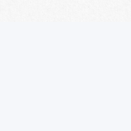
Aujourd'hui
Mois
Semaine
Jour
août 2026
LUN.
MAR.
MER.
JEU.
VEN.
SAM.
DIM.
27
28
29
30
31
1
2
3
4
5
6
7
8
9