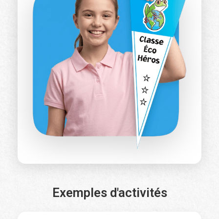
Souhaitez-vous
recevoir un fanion ?
C’est la première fois que je m’inscris en tant que Classe Éco
Héros
*
Oui
No
Exemples d'activités
Nom
*