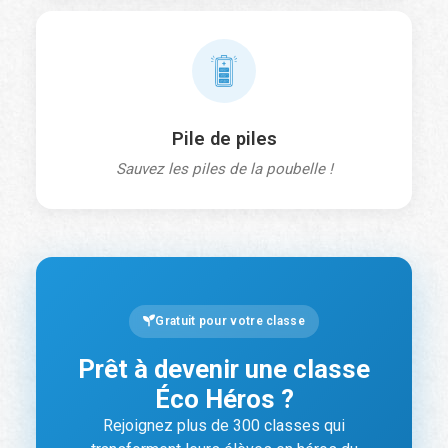
Ville
*
Pile de piles
Province/territoire
*
Sauvez les piles de la poubelle !
Code postal
*
Gratuit pour votre classe
t
a
SOUMETTRE
Prêt à devenir une classe
n
t
Éco Héros ?
V
Rejoignez plus de 300 classes qui
i
l