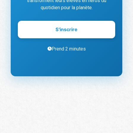
transforment leurs élèves en héros du
l
quotidien pour la planète.
e
l
i
k
S'inscrire
e
Prend 2 minutes