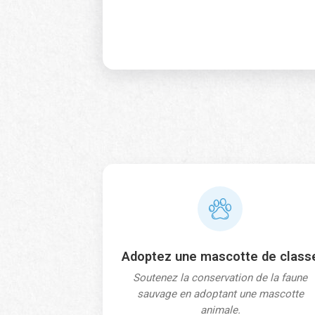
Sou
C’est la premi
Oui
No
N
Nom
*
i
v
e
a
Prénom
u
*
Adoptez une mascotte de class
Courriel
*
Soutenez la conservation de la faune
sauvage en adoptant une mascotte
animale.