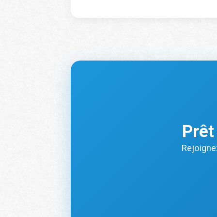
Nom de l’écol
Niveau
*
Ville
*
Prêt
Rejoigne
Code postal
*