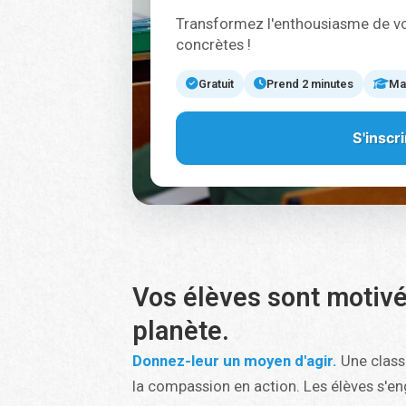
Transformez l'enthousiasme de vo
concrètes !
Gratuit
Prend 2 minutes
Mat
S'inscr
Vos élèves sont motivés
planète.
Donnez-leur un moyen d'agir.
Une clas
la compassion en action. Les élèves s'e