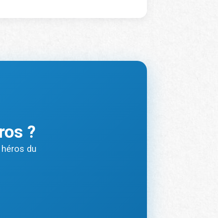
ros ?
 héros du