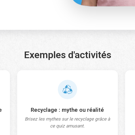
haitez-vous recevoir un fanion ?
Exemples d'activités
ère fois que je m’inscris en tant que Classe Éco Héros
*
Nom
e
Recyclage : mythe ou réalité
Brisez les mythes sur le recyclage grâce à
ce quiz amusant.