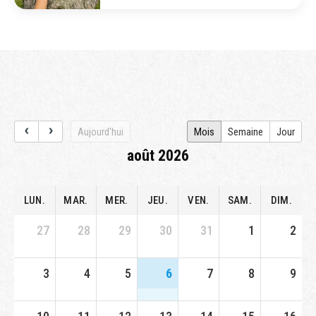
Aujourd'hui
Mois
Semaine
Jour
août 2026
LUN.
MAR.
MER.
JEU.
VEN.
SAM.
DIM.
27
28
29
30
31
1
2
3
4
5
6
7
8
9