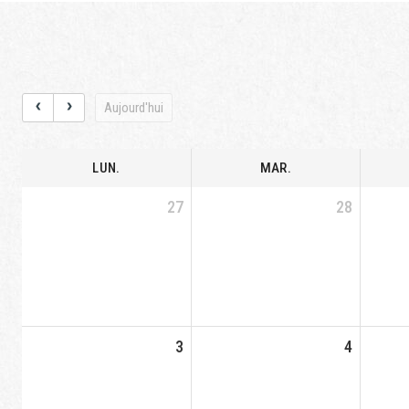
Aujourd'hui
LUN.
MAR.
27
28
3
4