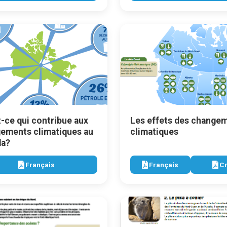
t-ce qui contribue aux
Les effets des change
ements climatiques au
climatiques
da?
Français
Français
Cr