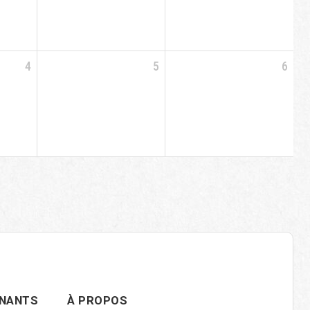
4
5
6
GNANTS
À PROPOS