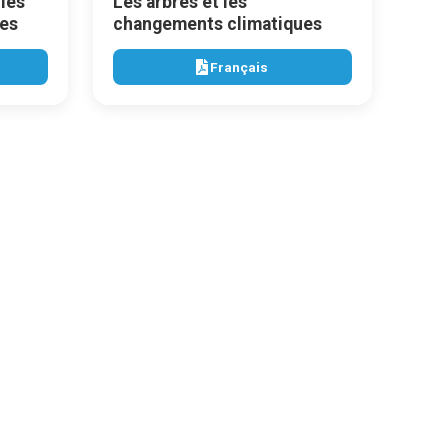
les
Les arbres et les
es
changements climatiques
Français