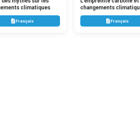
r des mythes sur les
L'empreinte carbone et 
ements climatiques
changements climatiqu
Français
Français