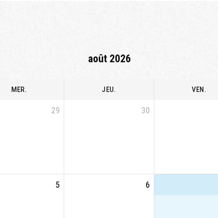
août 2026
MER.
JEU.
VEN.
29
30
5
6