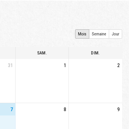
Mois
Semaine
Jour
SAM.
DIM.
31
1
2
7
8
9