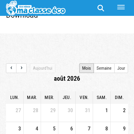
Download
Download
Aujourd'hui
Mois
Semaine
Jour
août 2026
LUN.
MAR.
MER.
JEU.
VEN.
SAM.
DIM.
27
28
29
30
31
1
2
3
4
5
6
7
8
9