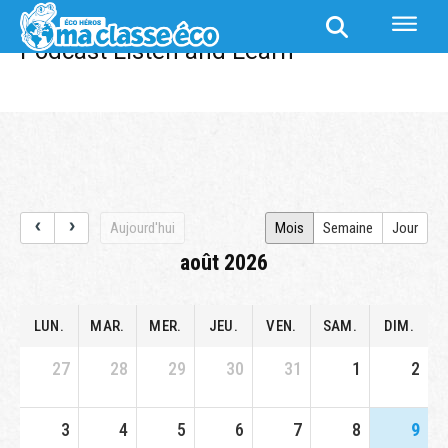
Podcast Listen and Learn
Podcast Listen and Learn
Aujourd'hui
Mois
Semaine
Jour
août 2026
LUN.
MAR.
MER.
JEU.
VEN.
SAM.
DIM.
27
28
29
30
31
1
2
3
4
5
6
7
8
9