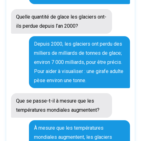
Quelle quantité de glace les glaciers ont-
ils perdue depuis l’an 2000?
Nom
*
Depuis 2000, les glaciers ont perdu des
Prénom
Nom
milliers de milliards de tonnes de glace;
Courriel
*
environ 7 000 milliards, pour être précis.
Pour aider à visualiser : une girafe adulte
pèse environ une tonne.
Dis-nous comment s'est passée ton activité
*
Que se passe-t-il à mesure que les
températures mondiales augmentent?
À mesure que les températures
mondiales augmentent, les glaciers