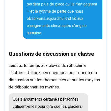
Nous aimerions voir une photo de votre classe en action !
perdent plus de glace qu’ils n’en gagnent
– et le rythme de perte que nous
observons aujourd’hui est lié aux
changements climatiques d’origine
Glissez‑déposez vos fichiers,
Choisir des fichiers à
téléverser
humaine.
a
c
Questions de discussion en classe
t
i
SOUMETTRE
v
Laissez le temps aux élèves de réfléchir à
i
l’histoire. Utilisez ces questions pour orienter la
t
é
discussion sur les thèmes clés et sur les moyens
v
de déboulonner les mythes.
o
i
r
Quels arguments certaines personnes
v
o
utilisent-elles pour dire que les glaciers
i